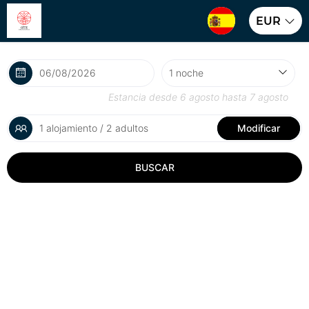
EUR
Estancia desde
6 agosto
hasta
7 agosto
1 alojamiento / 2 adultos
Modificar