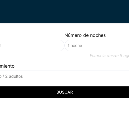
Número de noches
Estancia desde
8 ag
amiento
o / 2 adultos