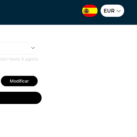
EUR
osto
hasta
9 agosto
Modificar